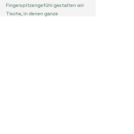
Fingerspitzengefühl gestalten wir
Tische, in denen ganze
Strandlandschaften aus Sand,
Muscheln oder Treibholz in das
Epoxidharz eingegossen werden.
Diese Linie bringt Urlaubsstimmung
und Naturverbundenheit direkt in Ihr
Zuhause – einzigartig wie das Meer
selbst.